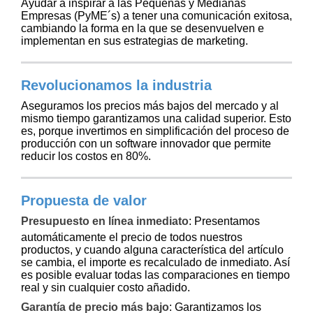
r
Ayudar a inspirar a las Pequeñas y Medianas
c
al
a
o
Empresas (PyME´s) a tener una comunicación exitosa,
i
Cliente
s
d
cambiando la forma en la que se desenvuelven e
n
y
u
implementan en sus estrategias de marketing.
a
S
c
e
t
ñ
o
Revolucionamos la industria
a
s
l
Aseguramos los precios más bajos del mercado y al
i
mismo tiempo garantizamos una calidad superior. Esto
z
es, porque invertimos en simplificación del proceso de
a
producción con un software innovador que permite
c
reducir los costos en 80%.
i
ó
n
Propuesta de valor
Presupuesto en línea inmediato
:
Presentamos
automáticamente el precio de todos nuestros
productos, y cuando alguna característica del artículo
se cambia, el importe es recalculado de inmediato. Así
es posible evaluar todas las comparaciones en tiempo
real y sin cualquier costo añadido.
Garantía de precio más bajo
:
Garantizamos los