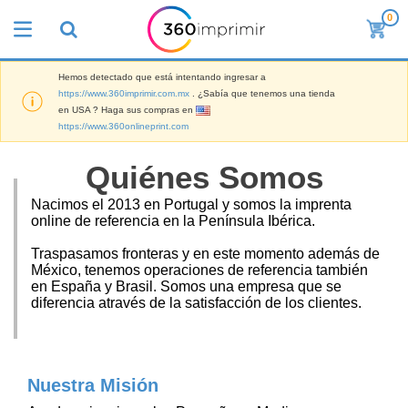
0
L
o
s
m
Hemos detectado que está intentando ingresar a
M
á
https://www.360imprimir.com.mx
. ¿Sabía que tenemos una tienda
a
s
en USA ? Haga sus compras en
t
v
https://www.360onlineprint.com
e
e
P
r
n
a
i
Quiénes Somos
d
n
a
i
t
l
d
M
Nacimos el 2013 en Portugal y somos la imprenta
a
d
o
a
online de referencia en la Península Ibérica.
l
e
s
t
l
M
e
Traspasamos fronteras y en este momento además de
a
a
T
r
México, tenemos operaciones de referencia también
s
r
o
i
en España y Brasil. Somos una empresa que se
P
k
d
a
diferencia através de la satisfacción de los clientes.
a
e
o
l
r
Iniciar
t
s
d
a
Sesión /
i
l
e
F
Registrar
n
o
O
e
g
s
Nuestra Misión
f
r
p
i
Servicio
i