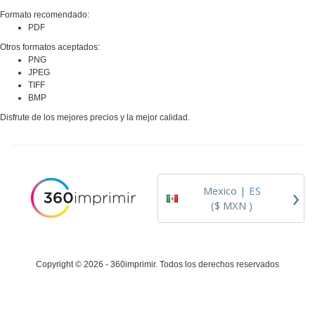
r
c
al
a
o
Formato recomendado:
i
Cliente
s
d
PDF
n
y
u
a
S
Otros formatos aceptados:
c
e
PNG
t
ñ
JPEG
o
a
TIFF
s
l
BMP
i
Disfrute de los mejores precios y la mejor calidad.
z
a
c
i
ó
›
n
Mexico |
ES
($ MXN )
Copyright © 2026 - 360imprimir. Todos los derechos reservados