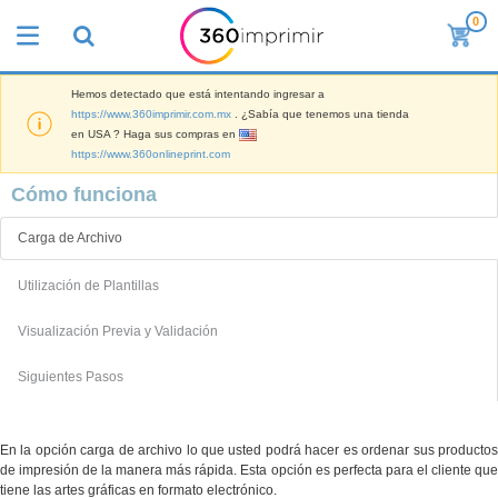
0
L
o
s
m
Hemos detectado que está intentando ingresar a
M
á
https://www.360imprimir.com.mx
. ¿Sabía que tenemos una tienda
a
s
en USA ? Haga sus compras en
t
v
https://www.360onlineprint.com
e
e
P
r
n
Cómo funciona
a
i
d
n
a
i
t
l
Carga de Archivo
d
M
a
d
o
a
l
e
s
Utilización de Plantillas
t
l
M
e
a
a
T
r
Visualización Previa y Validación
s
r
o
i
P
k
d
a
a
Siguientes Pasos
e
o
l
r
Iniciar
t
s
d
a
Sesión /
i
l
e
F
Registrar
n
o
O
En la opción carga de archivo lo que usted podrá hacer es ordenar sus productos
e
g
s
f
de impresión de la manera más rápida. Esta opción es perfecta para el cliente que
r
p
i
Servicio
tiene las artes gráficas en formato electrónico.
i