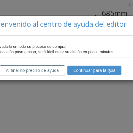
Lí
685mm
2191mm
ienvenido al centro de ayuda del editor
Su diseño ha sido cargado
yudarlo en todo su proceso de compra!
La previsualización para este tipo
licación paso a paso, será fácil crear su diseño en pocos minutos!
previa no disponible para archivo
Al final no preciso de ayuda
Continuar para la guía