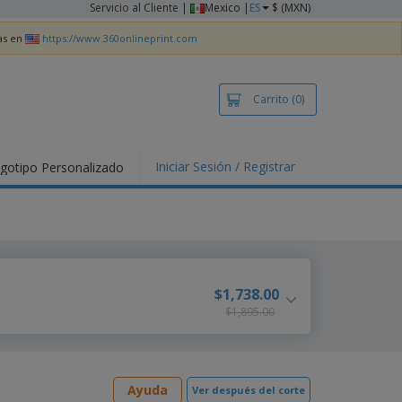
Servicio al Cliente
|
Mexico |
ES
$ (MXN)
as en
https://www.360onlineprint.com
Carrito
(0)
Iniciar Sesión / Registrar
gotipo Personalizado
tallas Para
ias y
alización
nds
ners
lización
$1,738.00
$1,895.00
nzos e Impresos
Ayuda
Ver después del corte