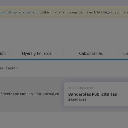
/www.360imprimir.com.mx
. ¿Sabía que tenemos una tienda en USA ? Haga sus compr
ión
Flyers y Folletos
Calcomanías
Lo
Material de
Pan
Tendencias
Marketing
Fer
nalización
Señ
Tarjetas de
Sellos
Sta
presentación
Calendarios
Carpetas
Ban
Está comprando
Calcomanías
Tickets e Invitaciones
Seña
 suficiente con enviar su documento en
Banderolas Publicitarias
2 unidades
Lie