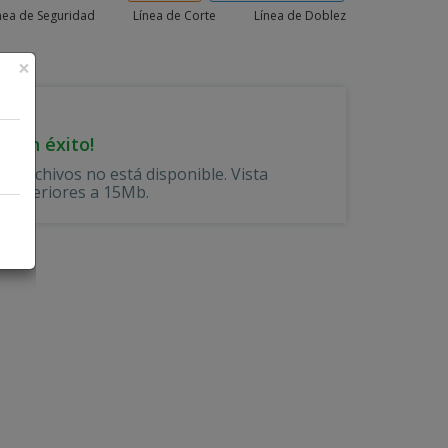
nea de Seguridad
Línea de Corte
Línea de Doblez
×
 con éxito!
 de archivos no está disponible.
Vista
s superiores a 15Mb.