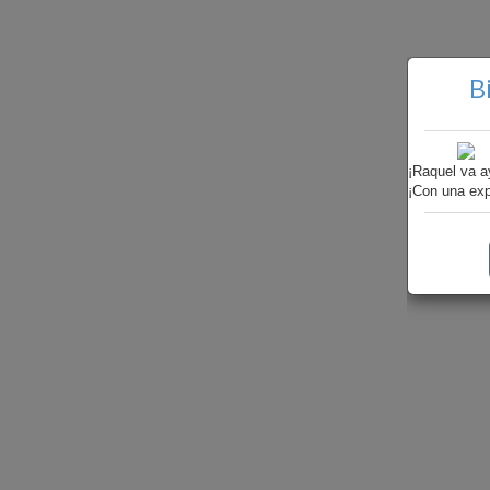
B
¡Raquel va a
¡Con una exp