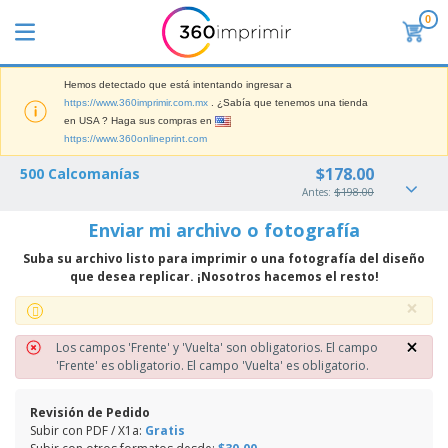
0
L
o
s
m
Hemos detectado que está intentando ingresar a
M
á
https://www.360imprimir.com.mx
. ¿Sabía que tenemos una tienda
a
s
en USA ? Haga sus compras en
t
v
https://www.360onlineprint.com
e
e
P
r
n
$178.00
500 Calcomanías
a
i
d
n
Antes:
$198.00
a
i
t
l
d
M
Enviar mi archivo o fotografía
a
d
o
a
l
e
s
Suba su archivo listo para imprimir o una fotografía del diseño
t
l
M
que desea replicar. ¡Nosotros hacemos el resto!
e
a
a
T
r
s
×
r
o
i
P
k
d
a
a
e
×
o
Los campos 'Frente' y 'Vuelta' son obligatorios.
El campo
l
r
Iniciar
t
s
'Frente' es obligatorio.
El campo 'Vuelta' es obligatorio.
d
a
Sesión /
i
l
e
F
Registrar
n
o
O
e
Revisión de Pedido
g
s
f
r
Subir con PDF / X1a:
Gratis
p
i
Servicio
i