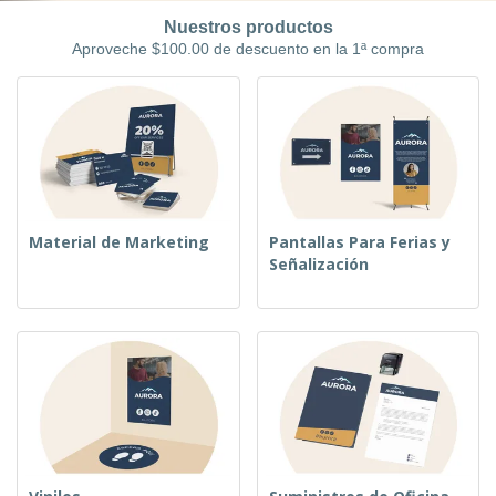
r
c
al
a
o
Nuestros productos
i
Cliente
s
d
Aproveche $100.00 de descuento en la 1ª compra
n
y
u
a
S
c
e
t
ñ
o
a
s
l
i
z
a
c
Material de Marketing
Pantallas Para Ferias y
i
Señalización
ó
n