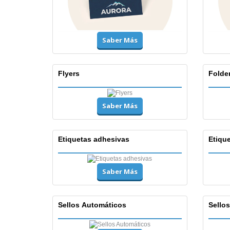
Saber Más
Flyers
Folde
Saber Más
Etiquetas adhesivas
Etiqu
Saber Más
Sellos Automáticos
Sello