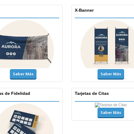
s
X-Banner
Saber Más
Saber Más
as de Fidelidad
Tarjetas de Citas
Saber Más