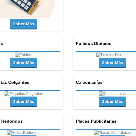
Saber Más
rs
Folletos Dípticos
Saber Más
Saber Más
etas Colgantes
Calcomanías
Saber Más
Saber Más
s Redondos
Placas Publicitarias