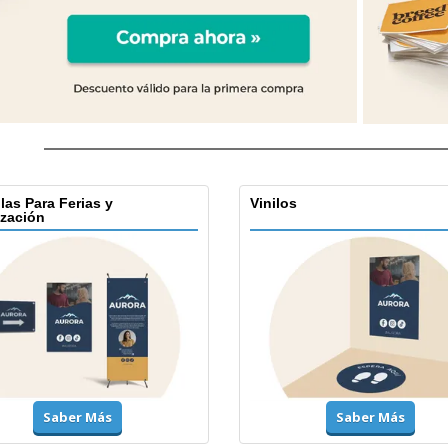
las Para Ferias y
Vinilos
ización
Saber Más
Saber Más