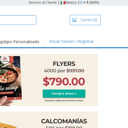
Servicio al Cliente
|
Mexico |
ES
$ (MXN)
Carrito
(0)
Iniciar Sesión / Registrar
gotipo Personalizado
tallas Para
ias y
alización
nds
ners
lización
nzos e Impresos