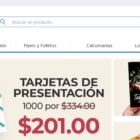
ión
Flyers y Folletos
Calcomanías
Lo
Material de
Pan
Tendencias
Marketing
Fer
Señ
Tarjetas de
Sellos
Sta
presentación
Calendarios
Carpetas
Ban
Calcomanías
Tickets e Invitaciones
Seña
Lie