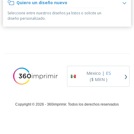
r
Quiero un diseño nuevo
c
al
a
o
i
Cliente
s
d
Seleccione entre nuestros diseños ya listos o solicite un
n
y
u
diseño personalizado.
a
S
c
e
t
ñ
o
a
s
l
i
z
a
c
i
›
Mexico |
ES
ó
($ MXN )
n
Copyright © 2026 - 360imprimir. Todos los derechos reservados