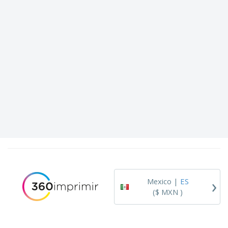
›
Mexico |
ES
($ MXN )