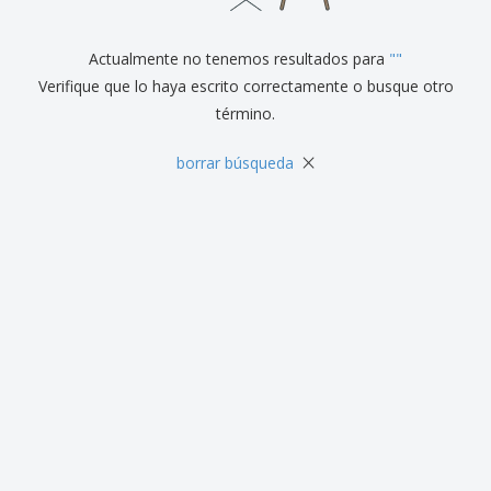
r
c
al
a
o
i
Cliente
s
d
n
y
Actualmente no tenemos resultados para
"
"
u
a
S
c
Verifique que lo haya escrito correctamente o busque otro
e
t
término.
ñ
o
a
s
l
×
borrar búsqueda
i
z
a
c
i
ó
n