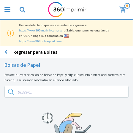
0
L
o
s
m
Hemos detectado que está intentando ingresar a
M
á
https://www.360imprimir.com.mx
. ¿Sabía que tenemos una tienda
a
s
en USA ? Haga sus compras en
t
v
https://www.360onlineprint.com
e
e
P
r
n
a
Regresar para Bolsas
i
d
n
a
i
t
l
Bolsas de Papel
d
M
a
d
o
a
l
e
Explore nuestra selección de Bolsas de Papel y elija el producto promocional correcto para
s
t
l
M
hacer que su negocio sobresalga en el modo adecuado.
e
a
a
T
r
s
r
o
i
P
k
d
a
a
e
o
l
r
Iniciar
t
s
d
a
Sesión /
i
l
e
F
Registrar
n
o
O
e
g
s
f
r
p
i
Servicio
i