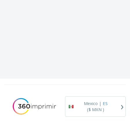
›
Mexico |
ES
($ MXN )