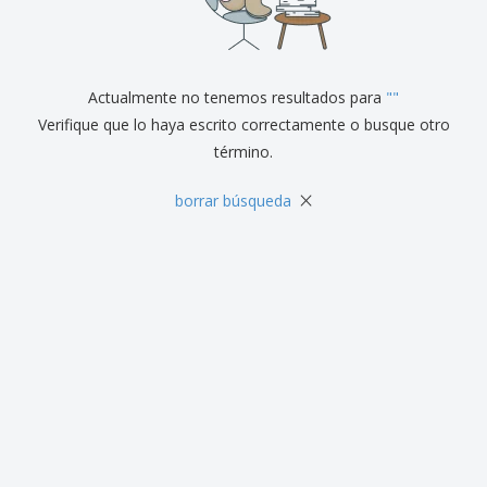
r
c
al
a
o
i
Cliente
s
d
n
y
u
a
S
c
e
Actualmente no tenemos resultados para
"
"
t
ñ
o
Verifique que lo haya escrito correctamente o busque otro
a
s
término.
l
i
z
×
borrar búsqueda
a
c
i
ó
n