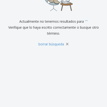
r
c
al
a
o
i
Cliente
s
d
n
y
u
a
S
c
e
Actualmente no tenemos resultados para
"
"
t
ñ
o
Verifique que lo haya escrito correctamente o busque otro
a
s
término.
l
i
z
×
borrar búsqueda
a
c
i
ó
n