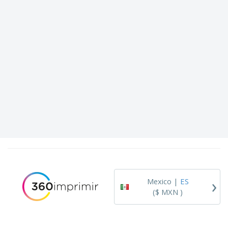
›
Mexico |
ES
($ MXN )