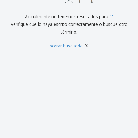
r
c
al
a
o
i
Cliente
s
d
n
y
Actualmente no tenemos resultados para
"
"
u
a
S
c
Verifique que lo haya escrito correctamente o busque otro
e
t
término.
ñ
o
a
s
l
×
borrar búsqueda
i
z
a
c
i
ó
n