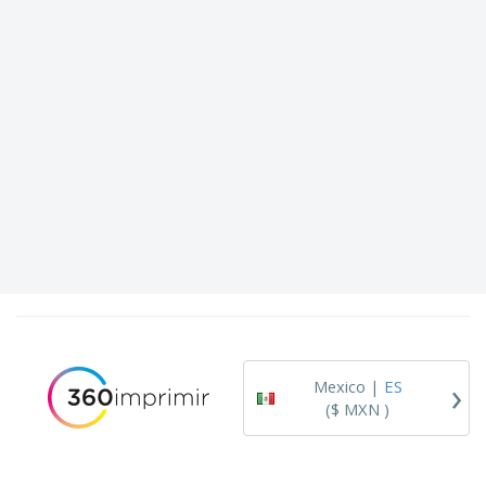
›
Mexico |
ES
($ MXN )