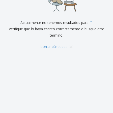
r
c
al
a
o
i
Cliente
s
d
n
y
u
a
S
c
e
Actualmente no tenemos resultados para
"
"
t
ñ
o
Verifique que lo haya escrito correctamente o busque otro
a
s
término.
l
i
z
×
borrar búsqueda
a
c
i
ó
n