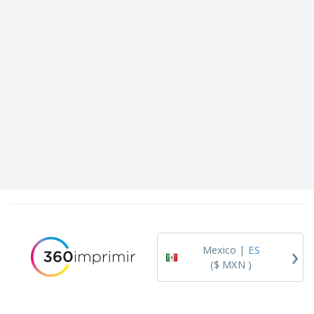
›
Mexico |
ES
($ MXN )