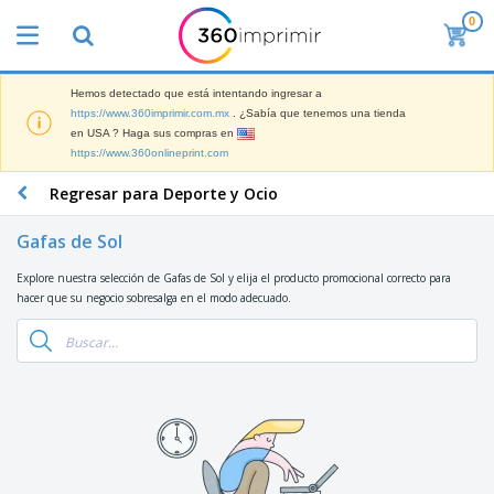
0
L
o
s
m
Hemos detectado que está intentando ingresar a
M
á
https://www.360imprimir.com.mx
. ¿Sabía que tenemos una tienda
a
s
en USA ? Haga sus compras en
t
v
https://www.360onlineprint.com
e
e
P
r
n
a
Regresar para Deporte y Ocio
i
d
n
a
i
t
l
Gafas de Sol
d
M
a
d
o
a
l
e
Explore nuestra selección de Gafas de Sol y elija el producto promocional correcto para
s
t
l
M
hacer que su negocio sobresalga en el modo adecuado.
e
a
a
T
r
s
r
o
i
P
k
d
a
a
e
o
l
r
Iniciar
t
s
d
a
Sesión /
i
l
e
F
Registrar
n
o
O
e
g
s
f
r
p
i
Servicio
i