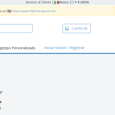
Servicio al Cliente
|
Mexico |
ES
$ (MXN)
as en
https://www.360onlineprint.com
Carrito
(0)
Iniciar Sesión / Registrar
gotipo Personalizado
tallas Para
ias y
alización
nds
ners
lización
nzos e Impresos