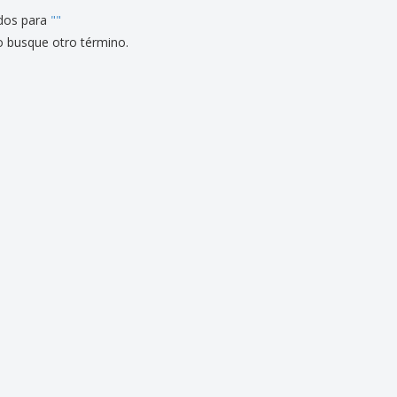
dos para
"
"
o busque otro término.