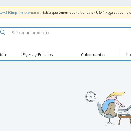
/www.360imprimir.com.mx
. ¿Sabía que tenemos una tienda en USA ? Haga sus compr
ión
Flyers y Folletos
Calcomanías
Lo
Material de
Pan
Tendencias
Marketing
Fer
Señ
Tarjetas de
Sellos
Sta
presentación
Calendarios
Carpetas
Ban
Calcomanías
Tickets e Invitaciones
Seña
Lie