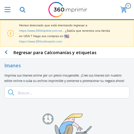
0
L
o
s
m
Hemos detectado que está intentando ingresar a
M
á
https://www.360imprimir.com.mx
. ¿Sabía que tenemos una tienda
a
s
en USA ? Haga sus compras en
t
v
https://www.360onlineprint.com
e
e
P
r
n
a
Regresar para Calcomanías y etiquetas
i
d
n
a
i
t
l
Imanes
d
M
a
d
o
a
l
e
Imprima sus Imanes online por un precio insuperable. ¡Cree sus Imanes con nuestro
s
t
l
M
editor online o suba su archivo imprimible y comience a promocionar su negocio ahora!
e
a
a
T
r
s
r
o
i
P
k
d
a
a
e
o
l
r
Iniciar
t
s
d
a
Sesión /
i
l
e
F
Registrar
n
o
O
e
g
s
f
r
p
i
Servicio
i