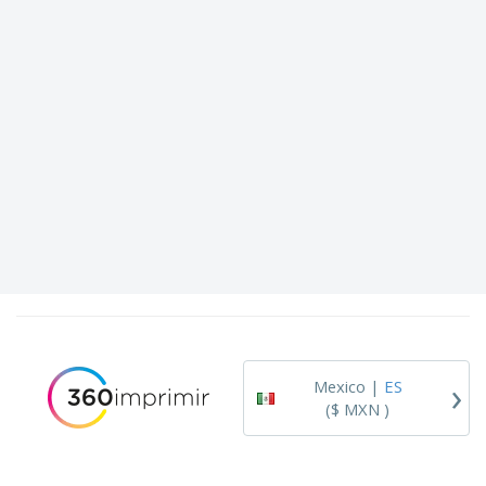
›
Mexico |
ES
($ MXN )