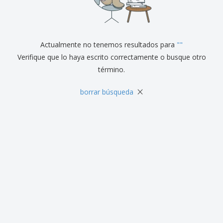
r
c
al
a
o
i
Cliente
s
d
n
y
u
a
S
c
e
Actualmente no tenemos resultados para
"
"
t
ñ
o
Verifique que lo haya escrito correctamente o busque otro
a
s
término.
l
i
z
×
borrar búsqueda
a
c
i
ó
n