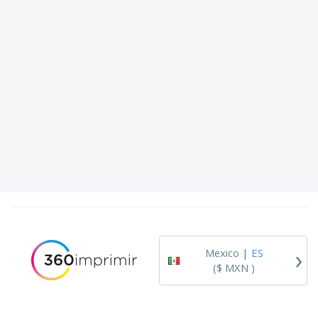
›
Mexico |
ES
($ MXN )