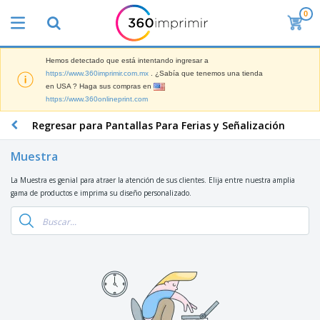
0
L
o
s
m
Hemos detectado que está intentando ingresar a
M
á
https://www.360imprimir.com.mx
. ¿Sabía que tenemos una tienda
a
s
en USA ? Haga sus compras en
t
v
https://www.360onlineprint.com
e
e
P
r
n
a
Regresar para Pantallas Para Ferias y Señalización
i
d
n
a
i
t
l
Muestra
d
M
a
d
o
a
l
e
La Muestra es genial para atraer la atención de sus clientes. Elija entre nuestra amplia
s
t
l
M
gama de productos e imprima su diseño personalizado.
e
a
a
T
r
s
r
o
i
P
k
d
a
a
e
o
l
r
Iniciar
t
s
d
a
Sesión /
i
l
e
F
Registrar
n
o
O
e
g
s
f
r
p
i
Servicio
i