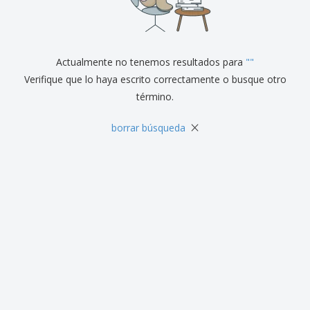
r
c
al
a
o
i
Cliente
s
d
n
y
u
a
S
c
e
Actualmente no tenemos resultados para
"
"
t
ñ
o
Verifique que lo haya escrito correctamente o busque otro
a
s
término.
l
i
z
×
borrar búsqueda
a
c
i
ó
n