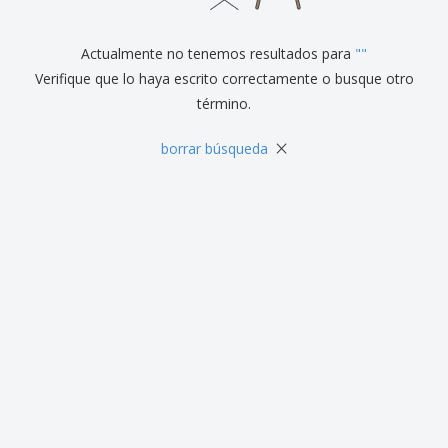
r
c
al
a
o
i
Cliente
s
d
n
y
Actualmente no tenemos resultados para
"
"
u
a
S
c
Verifique que lo haya escrito correctamente o busque otro
e
t
término.
ñ
o
a
s
l
×
borrar búsqueda
i
z
a
c
i
ó
n