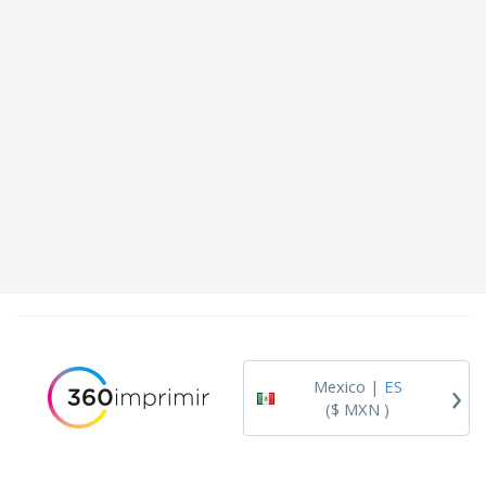
›
Mexico |
ES
($ MXN )