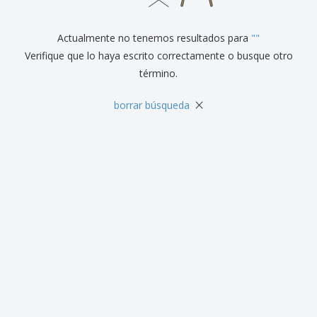
r
c
al
a
o
i
Cliente
s
d
n
y
Actualmente no tenemos resultados para
"
"
u
a
S
c
Verifique que lo haya escrito correctamente o busque otro
e
t
término.
ñ
o
a
s
l
×
borrar búsqueda
i
z
a
c
i
ó
n