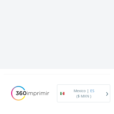
›
Mexico |
ES
($ MXN )