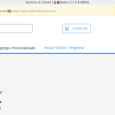
Servicio al Cliente
|
Mexico |
ES
$ (MXN)
as en
https://www.360onlineprint.com
Carrito
(0)
Iniciar Sesión / Registrar
gotipo Personalizado
tallas Para
ias y
alización
nds
ners
lización
nzos e Impresos