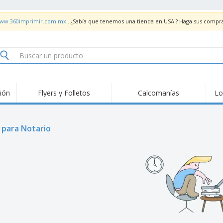
/www.360imprimir.com.mx
. ¿Sabía que tenemos una tienda en USA ? Haga sus compr
ión
Flyers y Folletos
Calcomanías
Lo
Material de
Pan
Tendencias
Marketing
Fer
Señ
Tarjetas de
s para Notario
Sellos
Sta
presentación
Calendarios
Carpetas
Ban
Calcomanías
Tickets e Invitaciones
Seña
Lie