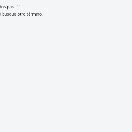
dos para
"
"
o busque otro término.