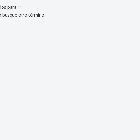
dos para
"
"
o busque otro término.