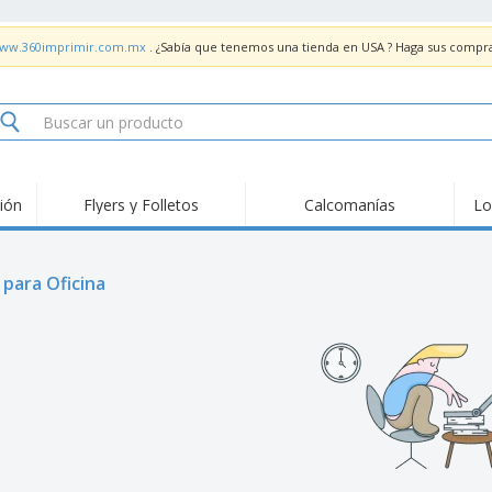
/www.360imprimir.com.mx
. ¿Sabía que tenemos una tienda en USA ? Haga sus compr
ión
Flyers y Folletos
Calcomanías
Lo
Material de
Pan
Tendencias
Marketing
Fer
Señ
Tarjetas de
 para Oficina
Sellos
Sta
presentación
Calendarios
Carpetas
Ban
Calcomanías
Tickets e Invitaciones
Seña
Lie