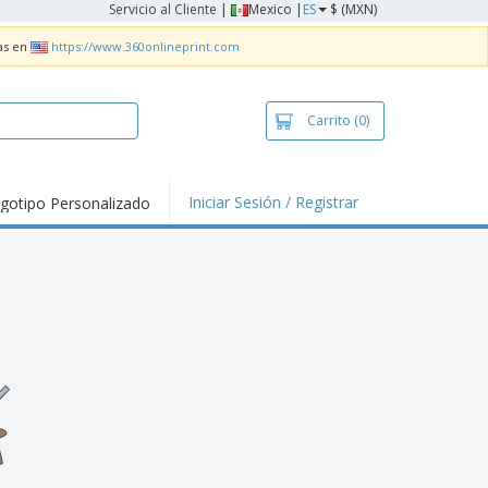
Servicio al Cliente
|
Mexico |
ES
$ (MXN)
as en
https://www.360onlineprint.com
Carrito
(0)
Iniciar Sesión / Registrar
gotipo Personalizado
tallas Para
ias y
alización
nds
ners
lización
nzos e Impresos