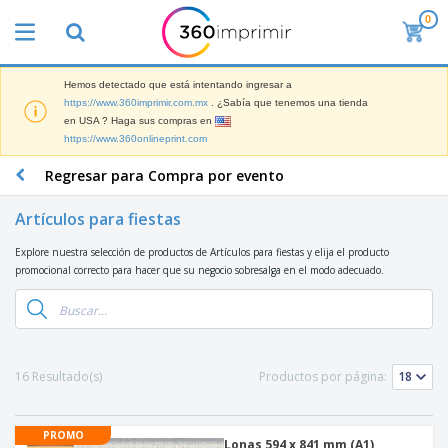
0
L
o
s
m
Hemos detectado que está intentando ingresar a
M
á
https://www.360imprimir.com.mx
. ¿Sabía que tenemos una tienda
a
s
en USA ? Haga sus compras en
t
v
https://www.360onlineprint.com
e
e
P
r
n
a
Regresar para Compra por evento
i
d
n
a
i
t
l
Artículos para fiestas
d
M
a
d
o
a
l
e
Explore nuestra selección de productos de Artículos para fiestas y elija el producto
s
t
l
M
promocional correcto para hacer que su negocio sobresalga en el modo adecuado.
e
a
a
T
r
s
r
o
i
P
k
d
a
a
e
o
l
r
Iniciar
t
s
d
a
Sesión /
16 Resultado(s)
Productos por página:
i
l
e
F
Registrar
n
o
O
e
g
s
f
r
p
PROMO
i
Servicio
i
Lonas 594 x 841 mm (A1)