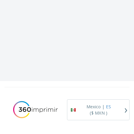
›
Mexico |
ES
($ MXN )