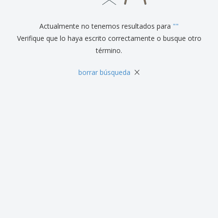
r
c
al
a
o
i
Cliente
s
d
n
y
Actualmente no tenemos resultados para
"
"
u
a
S
c
Verifique que lo haya escrito correctamente o busque otro
e
t
término.
ñ
o
a
s
l
×
borrar búsqueda
i
z
a
c
i
ó
n