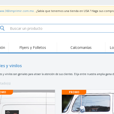
/www.360imprimir.com.mx
. ¿Sabía que tenemos una tienda en USA ? Haga sus compr
ión
Flyers y Folletos
Calcomanías
Lo
Material de
Pan
Tendencias
Marketing
Fer
Señ
Tarjetas de
es y vinilos
Sellos
Sta
presentación
Calendarios
Carpetas
Ban
es y vinilos son geniales para atraer la atención de sus clientes. Elija entre nuestra amplia gam
Calcomanías
Tickets e Invitaciones
Seña
ltado(s)
Lie
OMO
PROMO