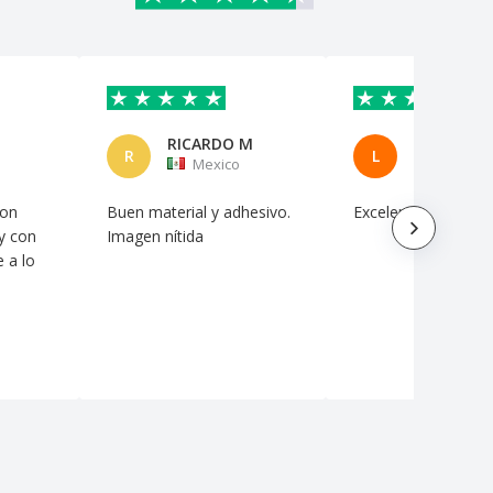
RICARDO M
R
L
Mexico
Mexico
con
Buen material y adhesivo.
Excelente producto
y con
Imagen nítida
 a lo