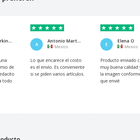
Global Working Tools
Antonio Martinez
Elena O
A
E
Mexico
Mexico
 una
Lo que encarece el costo
Producto enviado 
imio de
es el envío. Es conveniente
muy buena calidad 
pedacito
si se piden varios artículos.
la imagen conforme
a todo
que envié
roducto