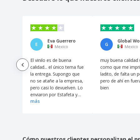
Eva Guerrero
E
G
Mexico
Mexico
El vinilo es de buena
muy buena calidad
calidad... el único tema fue
como que me impr
la entrega. Supongo que
ladito, de falta un 
no se atañe a la empresa,
pero de ahí en fuer
pero casi lo devuelven. Lo
bien
enviaron por Estafeta y
más
fue un triunfo
comunicarse con ellos
para que pudieran
entregar.
Cómo nuestros clientes personalizan el p