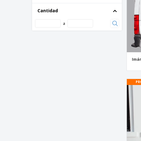
Cantidad
a
Imán
PR