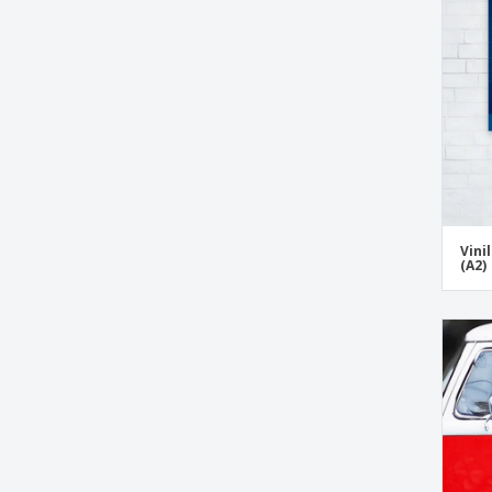
Vini
(A2)