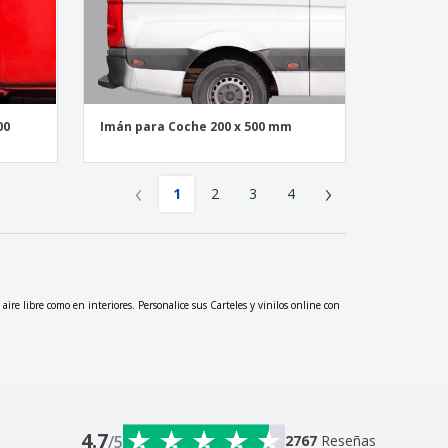
00
Imán para Coche 200 x 500 mm
‹
›
1
2
3
4
 aire libre como en interiores. Personalice sus Carteles y vinilos online con
4.7
/5
2767
Reseñas