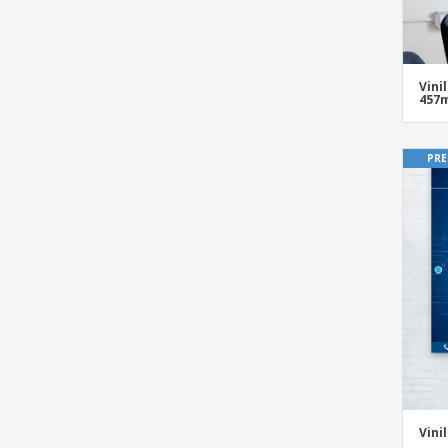
Vini
457
PRE
Vini