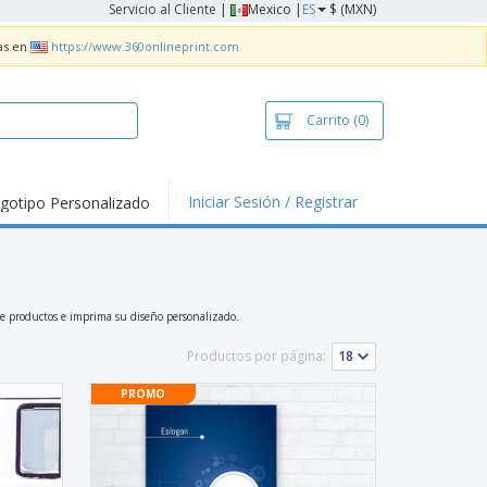
Servicio al Cliente
|
Mexico |
ES
$ (MXN)
as en
https://www.360onlineprint.com
Carrito
(0)
Iniciar Sesión / Registrar
gotipo Personalizado
tallas Para
ias y
alización
nds
ners
a de productos e imprima su diseño personalizado.
lización
Productos por página:
nzos e Impresos
PROMO