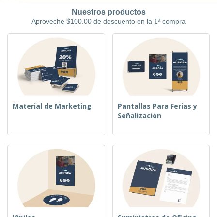
r
c
al
a
o
Nuestros productos
i
Cliente
s
d
Aproveche $100.00 de descuento en la 1ª compra
n
y
u
a
S
c
e
t
ñ
o
a
s
l
i
z
a
c
Material de Marketing
Pantallas Para Ferias y
i
Señalización
ó
n