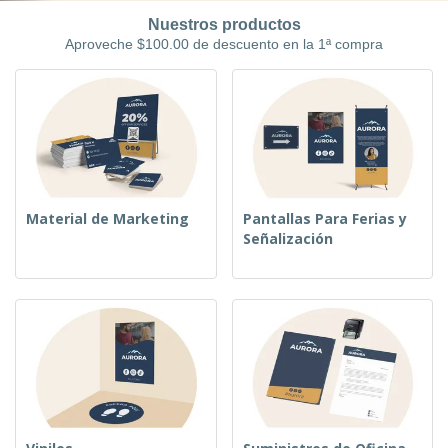
r
c
al
a
o
Nuestros productos
i
Cliente
s
d
Aproveche $100.00 de descuento en la 1ª compra
n
y
u
a
S
c
e
t
ñ
o
a
s
l
i
z
a
c
Material de Marketing
Pantallas Para Ferias y
i
Señalización
ó
n